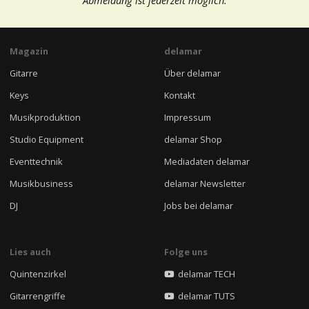
Magazin
delamar
Gitarre
Über delamar
Keys
Kontakt
Musikproduktion
Impressum
Studio Equipment
delamar Shop
Eventtechnik
Mediadaten delamar
Musikbusiness
delamar Newsletter
DJ
Jobs bei delamar
Lies auch
Folge uns
Quintenzirkel
delamar TECH
Gitarrengriffe
delamar TUTS