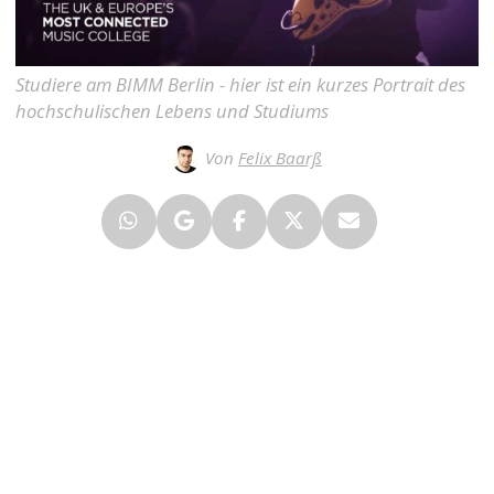
Studiere am BIMM Berlin - hier ist ein kurzes Portrait des
hochschulischen Lebens und Studiums
Von
Felix Baarß