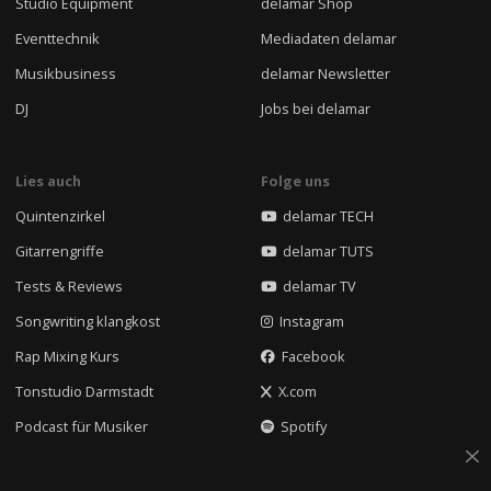
Studio Equipment
delamar Shop
Eventtechnik
Mediadaten delamar
Musikbusiness
delamar Newsletter
DJ
Jobs bei delamar
Lies auch
Folge uns
Quintenzirkel
delamar TECH
Gitarrengriffe
delamar TUTS
Tests & Reviews
delamar TV
Songwriting klangkost
Instagram
Rap Mixing Kurs
Facebook
Tonstudio Darmstadt
X.com
Podcast für Musiker
Spotify