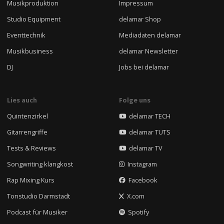
Musikproduktion
Impressum
Studio Equipment
delamar Shop
Eventtechnik
Mediadaten delamar
Musikbusiness
delamar Newsletter
DJ
Jobs bei delamar
Lies auch
Folge uns
Quintenzirkel
delamar TECH
Gitarrengriffe
delamar TUTS
Tests & Reviews
delamar TV
Songwriting klangkost
Instagram
Rap Mixing Kurs
Facebook
Tonstudio Darmstadt
X.com
Podcast für Musiker
Spotify