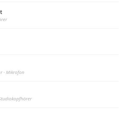
t
örer
r · Mikrofon
 Studiokopfhörer