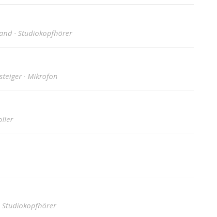
and · Studiokopfhörer
teiger · Mikrofon
ller
· Studiokopfhörer