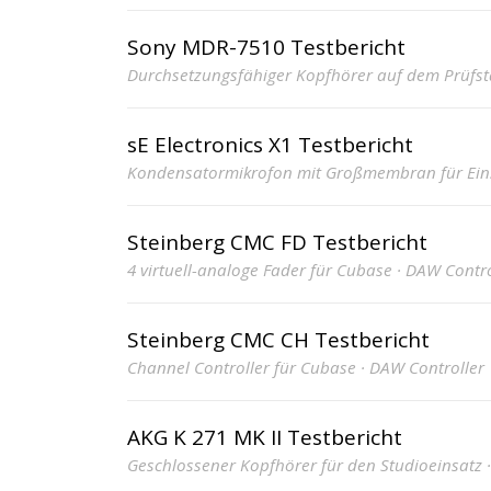
Sony MDR-7510 Testbericht
Durchsetzungsfähiger Kopfhörer auf dem Prüfst
sE Electronics X1 Testbericht
Kondensatormikrofon mit Großmembran für Eins
Steinberg CMC FD Testbericht
4 virtuell-analoge Fader für Cubase · DAW Contro
Steinberg CMC CH Testbericht
Channel Controller für Cubase · DAW Controller
AKG K 271 MK II Testbericht
Geschlossener Kopfhörer für den Studioeinsatz 