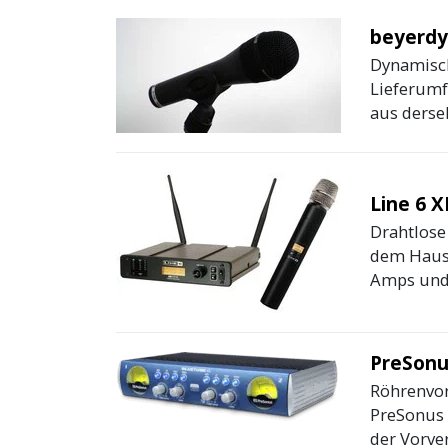
beyerdy
Dynamisch
Lieferumf
aus dersel
Line 6 X
Drahtlose
dem Hause
Amps und 
PreSonu
Röhrenvor
PreSonus 
der Vorver