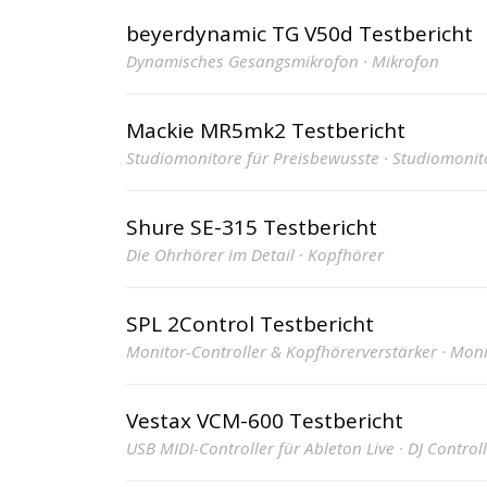
beyerdynamic TG V50d Testbericht
Dynamisches Gesangsmikrofon · Mikrofon
Mackie MR5mk2 Testbericht
Studiomonitore für Preisbewusste · Studiomonit
Shure SE-315 Testbericht
Die Ohrhörer im Detail · Kopfhörer
SPL 2Control Testbericht
Monitor-Controller & Kopfhörerverstärker · Moni
Vestax VCM-600 Testbericht
USB MIDI-Controller für Ableton Live · DJ Control