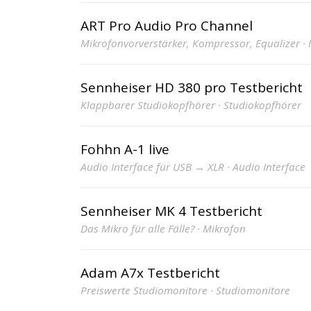
ART Pro Audio Pro Channel
Mikrofonvorverstärker, Kompressor, Equalizer ·
Sennheiser HD 380 pro Testbericht
Klappbarer Studiokopfhörer · Studiokopfhörer
Fohhn A-1 live
Audio Interface für USB → XLR · Audio Interface
Sennheiser MK 4 Testbericht
Das Mikro für alle Fälle? · Mikrofon
Adam A7x Testbericht
Preiswerte Studiomonitore · Studiomonitore