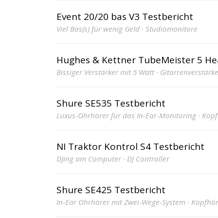
Event 20/20 bas V3 Testbericht
Viel Bas(s) für wenig Geld · Studiomonitore
Hughes & Kettner TubeMeister 5 H
Bissiger Verstärker mit 5 Watt · Gitarrenverstärk
Shure SE535 Testbericht
Luxus-Ohrhörer für das In-Ear-Monitoring · Kop
NI Traktor Kontrol S4 Testbericht
DJing am Computer · DJ Controller
Shure SE425 Testbericht
In-Ear Ohrhörer mit Zwei-Wege-System · Kopfhö