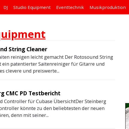
DJ
Studio
Equipment
Eventtechnik
Musikproduktion
quipment
nd String Cleaner
aiten reinigen leicht gemacht Der Rotosound String
t ein patentierter Saitenreiniger für Gitarre und
es clevere und preiswerte...
rg CMC PD Testbericht
ad Controller für Cubase ÜbersichtDer Steinberg
ntroller könnte zu den beliebtesten der neuen
ren, denn mit seiner...