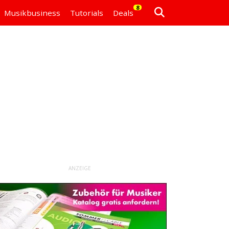
8
Musikbusiness
Tutorials
Deals
ANZEIGE