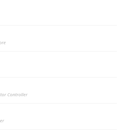
ore
tor Controller
ler