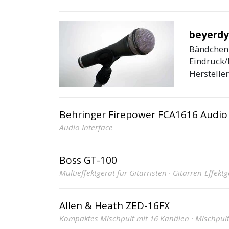
beyerdy
Bändchenm
Eindruck/
Hersteller
Behringer Firepower FCA1616 Audio 
Audio Interface
Boss GT-100
Multieffektgerät für Gitarristen · Gitarren-Effekt
Allen & Heath ZED-16FX
Kompaktes Mischpult mit 16 Kanälen · Mischpul