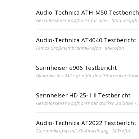
Audio-Technica ATH-M50 Testberich
Geschlossener Kopfhörer für alle? · Studiokopfh
Audio-Technica AT4040 Testbericht
Feines Großmembranmikrofon · Mikrofon
Sennheiser e906 Testbericht
Dynamisches Mikrofon für den Gitarrenverstärke
Sennheiser HD 25-1 II Testbericht
Geschlossener Kopfhörer mit starker Isolation ·
Audio-Technica AT2022 Testbericht
Stereomikrofon mit XY-Anordnung · Mikrofon