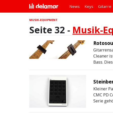
News
Keys
Gitarre
MUSIK-EQUIPMENT
Seite 32 -
Musik-E
Rotosou
Gitarrens
Cleaner is
Bass. Dies
Steinbe
Kleiner P
CMC PD Co
Serie gehö