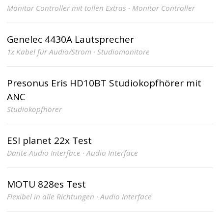
Monitor Controller mit tollen Extras · Monitor Controller
Genelec 4430A Lautsprecher
1x Kabel für Audio/Strom · Studiomonitore
Presonus Eris HD10BT Studiokopfhörer mit
ANC
Studiokopfhörer
ESI planet 22x Test
Dante Audio Interface · Audio Interface
MOTU 828es Test
Flexibel in alle Richtungen · Audio Interface