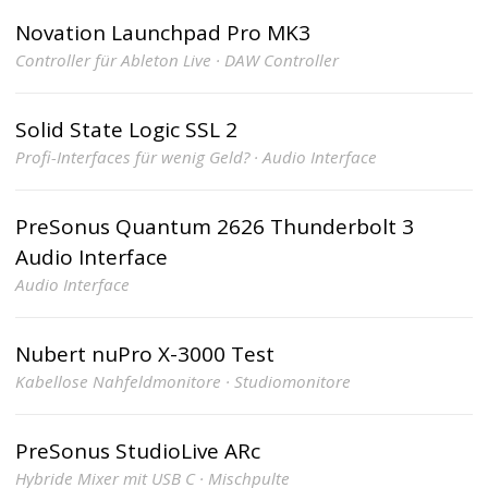
Novation Launchpad Pro MK3
Controller für Ableton Live · DAW Controller
Solid State Logic SSL 2
Profi-Interfaces für wenig Geld? · Audio Interface
PreSonus Quantum 2626 Thunderbolt 3
Audio Interface
Audio Interface
Nubert nuPro X-3000 Test
Kabellose Nahfeldmonitore · Studiomonitore
PreSonus StudioLive ARc
Hybride Mixer mit USB C · Mischpulte