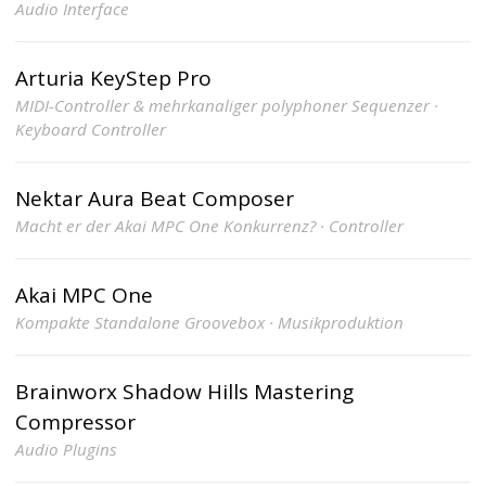
Audio Interface
Arturia KeyStep Pro
MIDI-Controller & mehrkanaliger polyphoner Sequenzer ·
Keyboard Controller
Nektar Aura Beat Composer
Macht er der Akai MPC One Konkurrenz? · Controller
Akai MPC One
Kompakte Standalone Groovebox · Musikproduktion
Brainworx Shadow Hills Mastering
Compressor
Audio Plugins