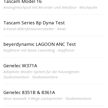
Tascam Model 16
Analogmischpult mit Recorder und Interface · Mischpulte
Tascam Series 8p Dyna Test
8-Kanal-Mikrofonvorverstärker · News
beyerdynamic LAGOON ANC Test
Kopfhörer mit Noise Cancelling · Kopfhörer
Genelec W371A
Adaptives Woofer-System für die hauseigenen
Studiomonitore · Studiomonitore
Genelec 8351B & 8361A
Neue koaxiale 3-Wege-Lautsprecher · Studiomonitore