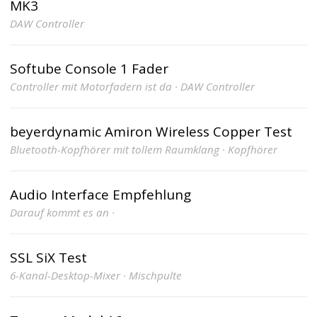
MK3
DAW Controller
Softube Console 1 Fader
Controller mit Motorfadern ist da · DAW Controller
beyerdynamic Amiron Wireless Copper Test
Bluetooth-Kopfhörer mit tollem Raumklang · Kopfhörer
Audio Interface Empfehlung
Darauf kommt es an ·
SSL SiX Test
6-Kanal-Desktop-Mixer · Mischpulte