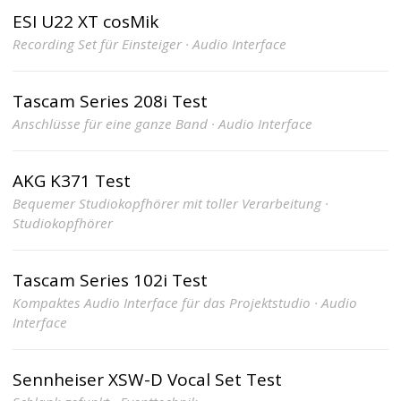
ESI U22 XT cosMik
Recording Set für Einsteiger · Audio Interface
Tascam Series 208i Test
Anschlüsse für eine ganze Band · Audio Interface
AKG K371 Test
Bequemer Studiokopfhörer mit toller Verarbeitung ·
Studiokopfhörer
Tascam Series 102i Test
Kompaktes Audio Interface für das Projektstudio · Audio
Interface
Sennheiser XSW-D Vocal Set Test