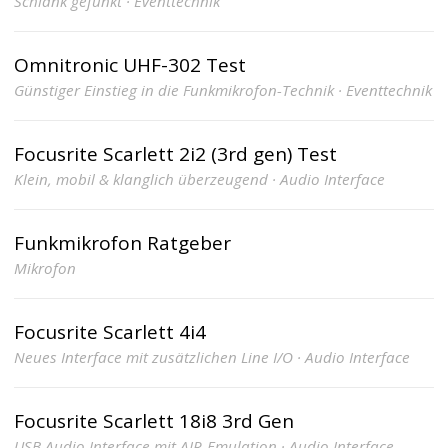
Schlank gefunkt · Eventtechnik
Omnitronic UHF-302 Test
Günstiger Einstieg in die Funkmikrofon-Technik · Eventtechnik
Focusrite Scarlett 2i2 (3rd gen) Test
Klein, mobil & klanglich überzeugend · Audio Interface
Funkmikrofon Ratgeber
Mikrofon
Focusrite Scarlett 4i4
Neues Interface mit zusätzlichen Line I/O · Audio Interface
Focusrite Scarlett 18i8 3rd Gen
USB Audio Interface mit AIR-Emulation · Audio Interface