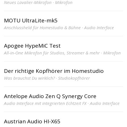
Neues Lavalier-Mikrofon · Mikrofon
MOTU UltraLite-mk5
Anschlussheld für Homestudio & Bühne · Audio Interface
Apogee HypeMiC Test
All-in-One Mikrofon für Studios, Streamer & mehr · Mikrofon
Der richtige Kopfhörer im Homestudio
Was brauchst Du wirklich? · Studiokopfhörer
Antelope Audio Zen Q Synergy Core
Audio Interface mit integrierten Echtzeit FX · Audio Interface
Austrian Audio HI-X65