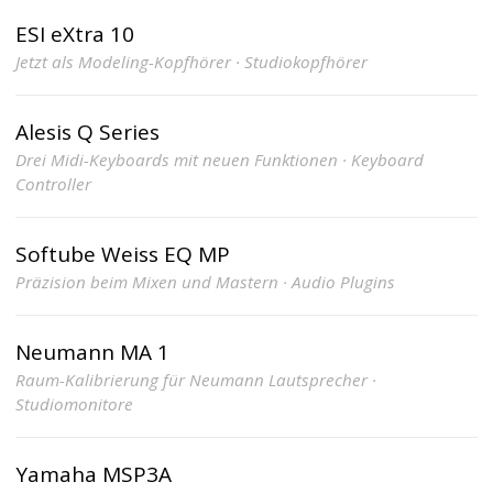
ESI eXtra 10
Jetzt als Modeling-Kopfhörer · Studiokopfhörer
Alesis Q Series
Drei Midi-Keyboards mit neuen Funktionen · Keyboard
Controller
Softube Weiss EQ MP
Präzision beim Mixen und Mastern · Audio Plugins
Neumann MA 1
Raum-Kalibrierung für Neumann Lautsprecher ·
Studiomonitore
Yamaha MSP3A