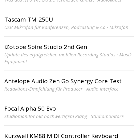
Tascam TM-250U
USB-Mikrofon für Konferenzen, Podcasting & Co · Mikrofon
iZotope Spire Studio 2nd Gen
Update des erfolgreichen mobilen Recording Studios · Musik
Equipment
Antelope Audio Zen Go Synergy Core Test
Redaktions-Empfehlung für Producer · Audio Interface
Focal Alpha 50 Evo
Studiomonitor mit hochwertigem Klang · Studiomonitore
Kurzweil KM88 MIDI Controller Keyboard