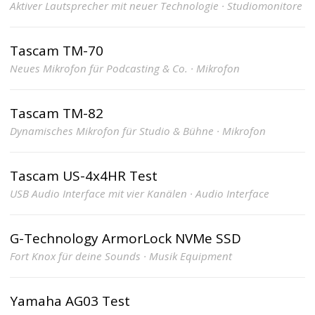
Aktiver Lautsprecher mit neuer Technologie · Studiomonitore
Tascam TM-70
Neues Mikrofon für Podcasting & Co. · Mikrofon
Tascam TM-82
Dynamisches Mikrofon für Studio & Bühne · Mikrofon
Tascam US-4x4HR Test
USB Audio Interface mit vier Kanälen · Audio Interface
G-Technology ArmorLock NVMe SSD
Fort Knox für deine Sounds · Musik Equipment
Yamaha AG03 Test