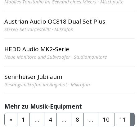
Mobiles Tonstudio im Gewand eines Mixers · Mischpulte
Austrian Audio OC818 Dual Set Plus
Stereo-Set vorgestellt! · Mikrofon
HEDD Audio MK2-Serie
Neue Monitore und Subwoofer · Studiomonitore
Sennheiser Jubiläum
Gesangsmikrofon im Angebot · Mikrofon
Mehr zu Musik-Equipment
«
1
…
4
…
8
…
10
11
1