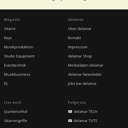
Magazin
delamar
Gitarre
Über delamar
Keys
Kontakt
Musikproduktion
Impressum
Studio Equipment
delamar Shop
Eventtechnik
Mediadaten delamar
Musikbusiness
delamar Newsletter
DJ
Jobs bei delamar
Lies auch
Folge uns
Quintenzirkel
delamar TECH
Gitarrengriffe
delamar TUTS