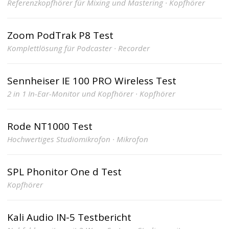
Referenzkopfhörer für Mixing und Mastering · Kopfhörer
Zoom PodTrak P8 Test
Komplettlösung für Podcaster · Recorder
Sennheiser IE 100 PRO Wireless Test
2 in 1 In-Ear-Monitor und Kopfhörer · Kopfhörer
Rode NT1000 Test
Hochwertiges Studiomikrofon · Mikrofon
SPL Phonitor One d Test
Kopfhörer
Kali Audio IN-5 Testbericht