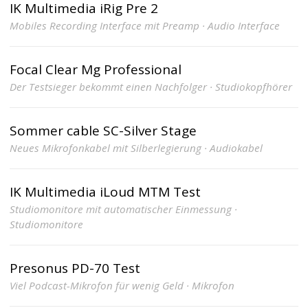
IK Multimedia iRig Pre 2
Mobiles Recording Interface mit Preamp · Audio Interface
Focal Clear Mg Professional
Der Testsieger bekommt einen Nachfolger · Studiokopfhörer
Sommer cable SC-Silver Stage
Neues Mikrofonkabel mit Silberlegierung · Audiokabel
IK Multimedia iLoud MTM Test
Studiomonitore mit automatischer Einmessung ·
Studiomonitore
Presonus PD-70 Test
Viel Podcast-Mikrofon für wenig Geld · Mikrofon