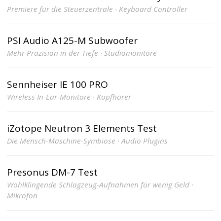
Premiere für die Steuerzentrale · Keyboard Controller
PSI Audio A125-M Subwoofer
Mehr Präzision in der Tiefe · Studiomonitore
Sennheiser IE 100 PRO
Wireless In-Ear-Monitore · Kopfhörer
iZotope Neutron 3 Elements Test
Die Mensch-Maschine-Symbiose · Audio Plugins
Presonus DM-7 Test
Wohlklingende Schlagzeug-Aufnahmen für wenig Geld ·
Mikrofon