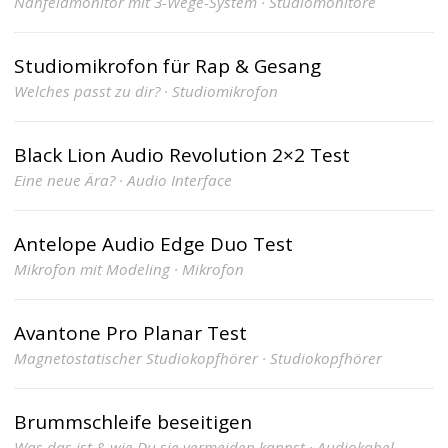
Nahfeldmonitor mit 3-Wege-System · Studiomonitore
Studiomikrofon für Rap & Gesang
Welches passt zu dir? · Studiomikrofon
Black Lion Audio Revolution 2×2 Test
Eine neue Ära? · Audio Interface
Antelope Audio Edge Duo Test
Mikrofon mit Modeling · Mikrofon
Avantone Pro Planar Test
Magnetostatischer Studiokopfhörer · Studiokopfhörer
Brummschleife beseitigen
Was das ist & wie Du sie vermeiden kannst · Audiokabel