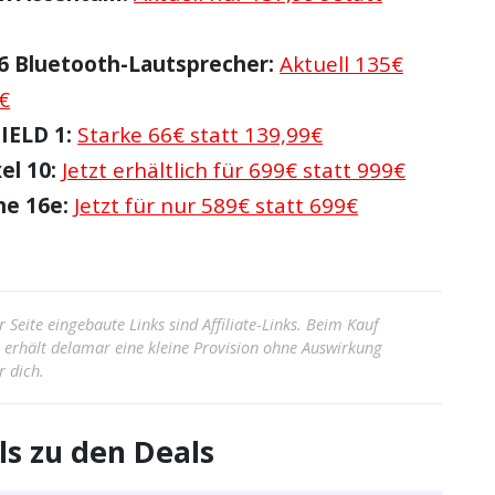
6 Bluetooth-Lautsprecher:
Aktuell 135€
€
IELD 1:
Starke 66€ statt 139,99€
el 10:
Jetzt erhältlich für 699€ statt 999€
ne 16e:
Jetzt für nur 589€ statt 699€
r Seite eingebaute Links sind Affiliate-Links. Beim Kauf
s erhält delamar eine kleine Provision ohne Auswirkung
r dich.
ls zu den Deals