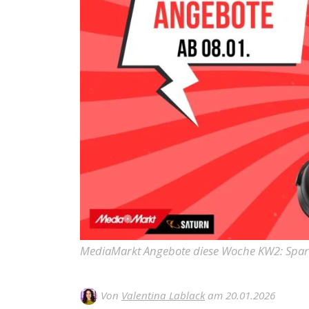
MediaMarkt Angebote diese Woche KW2: Spare 
Von
Valentina Lablack
am 20.01.2026