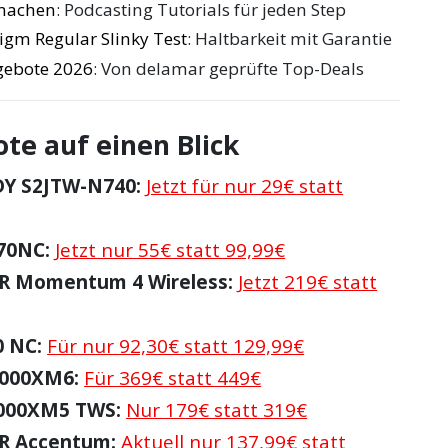
 machen
: Podcasting Tutorials für jeden Step
digm Regular Slinky Test
: Haltbarkeit mit Garantie
gebote 2026
: Von delamar geprüfte Top-Deals
te auf einen Blick
Y S2JTW-N740:
Jetzt für nur 29€ statt
70NC:
Jetzt nur 55€ statt 99,99€
R Momentum 4 Wireless:
Jetzt 219€ statt
0 NC:
Für nur 92,30€ statt 129,99€
000XM6:
Für 369€ statt 449€
000XM5 TWS:
Nur 179€ statt 319€
R Accentum:
Aktuell nur 137,99€ statt