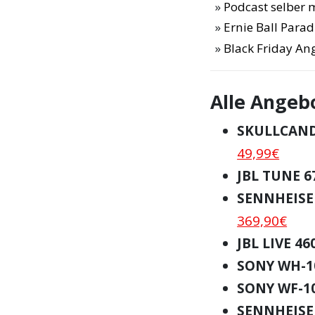
Podcast selber
Ernie Ball Para
Black Friday An
Alle Angebo
SKULLCAND
49,99€
JBL TUNE 6
SENNHEISE
369,90€
JBL LIVE 46
SONY WH-1
SONY WF-1
SENNHEISE