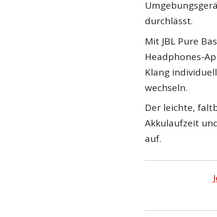
Umgebungsgeräus
durchlässt.
Mit JBL Pure Ba
Headphones-App 
Klang individue
wechseln.
Der leichte, fal
Akkulaufzeit und
auf.