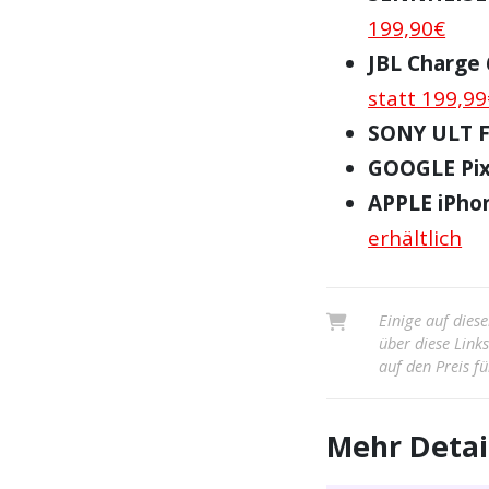
199,90€
JBL Charge 
statt 199,99
SONY ULT F
GOOGLE Pix
APPLE iPho
erhältlich
Einige auf diese
über diese Link
auf den Preis fü
Mehr Detai