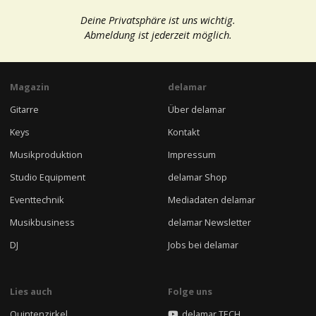
Deine Privatsphäre ist uns wichtig.
Abmeldung ist jederzeit möglich.
Magazin
delamar
Gitarre
Über delamar
Keys
Kontakt
Musikproduktion
Impressum
Studio Equipment
delamar Shop
Eventtechnik
Mediadaten delamar
Musikbusiness
delamar Newsletter
DJ
Jobs bei delamar
Lies auch
Folge uns
Quintenzirkel
delamar TECH