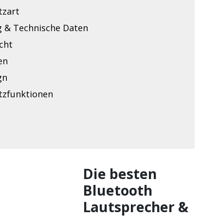
tzart
g & Technische Daten
cht
en
gn
tzfunktionen
Die besten
Bluetooth
Lautsprecher &