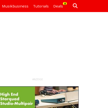
8
Musikbusiness
Tutorials
Deals
ANZEIGE