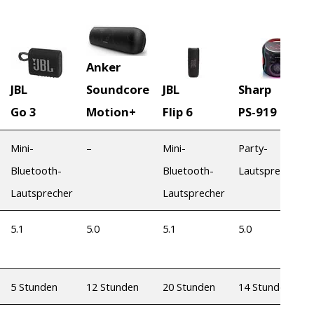
Anker
JBL
Soundcore
JBL
Sharp
Go 3
Motion+
Flip 6
PS-919
Mini-
–
Mini-
Party-
Bluetooth-
Bluetooth-
Lautsprecher
Lautsprecher
Lautsprecher
5.1
5.0
5.1
5.0
5 Stunden
12 Stunden
20 Stunden
14 Stunden