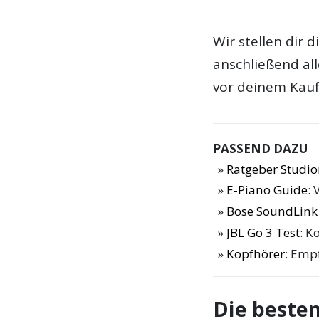
Wir stellen dir 
anschließend al
vor deinem Kauf
PASSEND DAZU
Ratgeber Studi
E-Piano Guide
: 
Bose SoundLink 
JBL Go 3 Test
: K
Kopfhörer
: Emp
Die beste