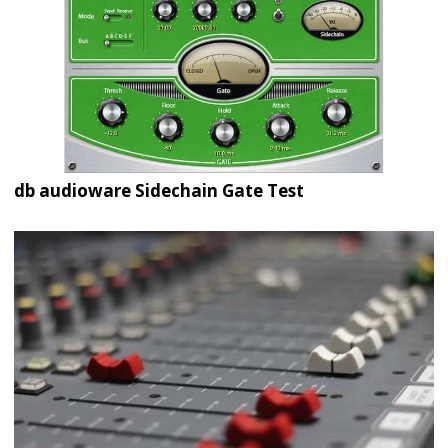
db audioware Sidechain Gate Test