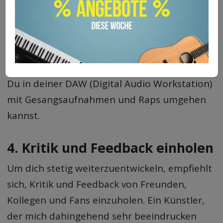
nachbearbeitest.
Hier ist noch ein weiteres
Video zu Vocal
Editing und weiteren Bearbeitungsschritte
,
das am Beispiel von Hiphop Vocals zeigt, wie
Du in deiner DAW (Digital Audio Workstation)
mit Gesangsaufnahmen und Raps umgehen
kannst.
4. Kritik und Feedback einholen
Um dich stetig weiterzuentwickeln, empfiehlt
sich, Kritik und Feedback von Freunden,
Kollegen und Fans einzuholen. Ein Künstler,
der mich dahingehend sehr beeindrucken