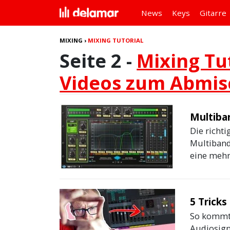
News
Keys
Gitarre
MIXING
›
MIXING TUTORIAL
Seite 2 -
Mixing Tu
Videos zum Abmi
Multiba
Die richt
Multiband
eine mehrk
5 Trick
So kommt 
Audiosign