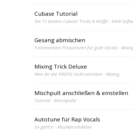
Cubase Tutorial
Die 11 besten Cubase Tricks & Kniffe · DAW Soft
Gesang abmischen
5 elementare Frequenzen für gute Vocals · Mixin
Mixing Trick Deluxe
Was dir die PROFIS nicht verraten · Mixing
Mischpult anschließen & einstellen
Tutorial · Mischpulte
Autotune für Rap Vocals
So geht’s! · Musikproduktion