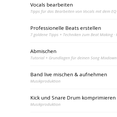
Vocals bearbeiten
Tipps für das Bearbeiten von Vocals mit dem EQ 
Professionelle Beats erstellen
7 goldene Tipps + Techniken zum Beat Making ·
Abmischen
Tutorial + Grundlagen für deinen Song Mixdown
Band live mischen & aufnehmen
Musikproduktion
Kick und Snare Drum komprimieren
Musikproduktion