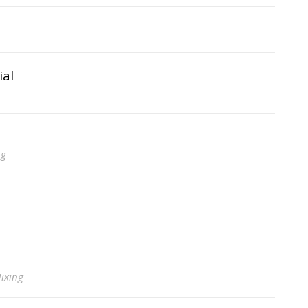
ial
ng
Mixing