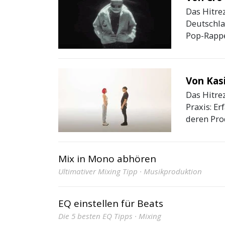
Das Hitre
Deutschla
Pop-Rapper
Von Kas
Das Hitre
Praxis: E
deren Prod
Mix in Mono abhören
Ultimativer Mixing Tipp · Musikproduktion
EQ einstellen für Beats
Die 5 besten EQ Tipps · Mixing