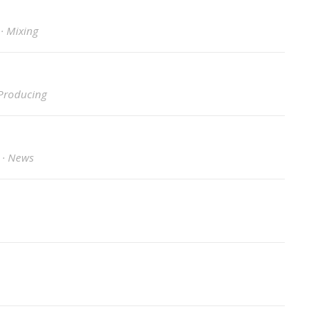
· Mixing
 Producing
 · News