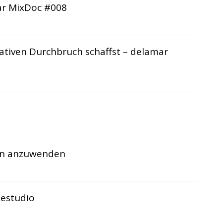
ar MixDoc #008
eativen Durchbruch schaffst – delamar
on anzuwenden
mestudio