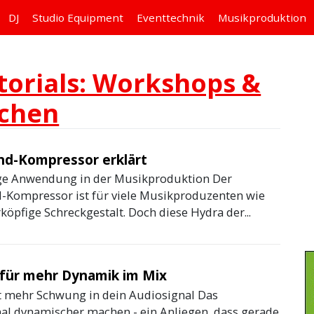
DJ
Studio
Equipment
Eventtechnik
Musikproduktion
torials: Workshops &
schen
nd-Kompressor erklärt
ige Anwendung in der Musikproduktion Der
-Kompressor ist für viele Musikproduzenten wie
öpfige Schreckgestalt. Doch diese Hydra der...
s für mehr Dynamik im Mix
mehr Schwung in dein Audiosignal Das
al dynamischer machen - ein Anliegen, dass gerade