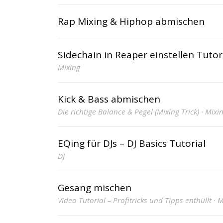
Rap Mixing & Hiphop abmischen
Sidechain in Reaper einstellen Tutor
Mixing
Kick & Bass abmischen
Die richtige Balance & Pegel (Mixing Trick) · Mixi
EQing für DJs – DJ Basics Tutorial
DJ
Gesang mischen
Video Tutorial – Profitricks und Tipps enthüllt · 