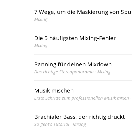
7 Wege, um die Maskierung von Spur
Mixing
Die 5 häufigsten Mixing-Fehler
Mixing
Panning für deinen Mixdown
Das richtige Stereopanorama · Mixing
Musik mischen
Erste Schritte zum professionellen Musik mixen 
Brachialer Bass, der richtig drückt
So geht’s Tutorial · Mixing