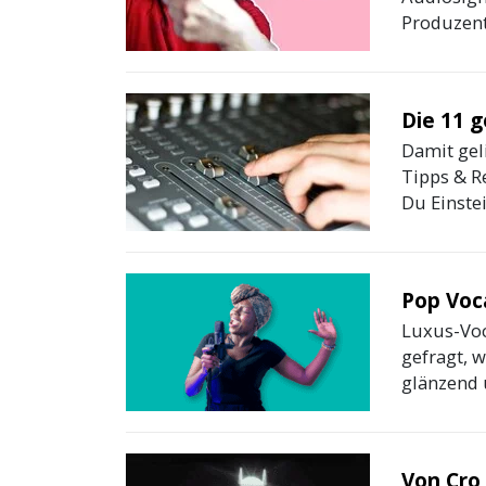
Produzente
Die 11 
Damit gel
Tipps & Re
Du Einste
Pop Voc
Luxus-Voc
gefragt, 
glänzend u
Von Cro