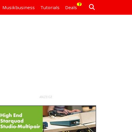
7
Musikbusiness
Tutorials
Deals
ANZEIGE