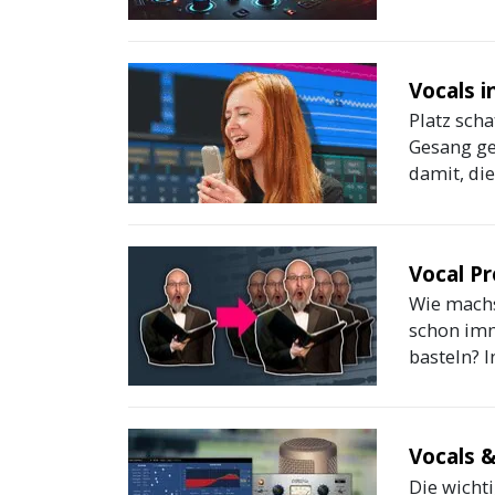
Vocals i
Platz sch
Gesang ge
damit, die
Vocal Pr
Wie machs
schon imm
basteln? I
Vocals &
Die wicht