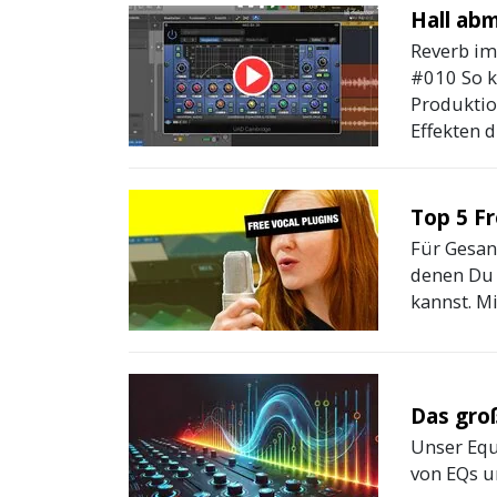
Hall ab
Reverb im
#010 So k
Produktio
Effekten di
Top 5 Fr
Für Gesang
denen Du 
kannst. Mit
Das gro
Unser Equ
von EQs un