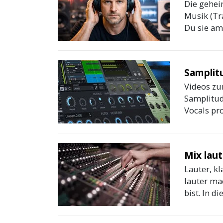
Die gehei
Musik (Tra
Du sie am
Samplitu
Videos zu
Samplitude
Vocals pro
Mix lau
Lauter, kl
lauter ma
bist. In d