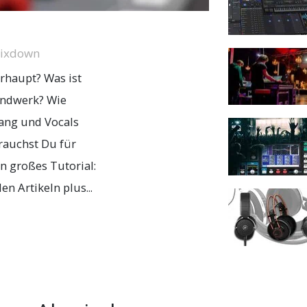
Mixdown
rhaupt? Was ist
andwerk? Wie
ang und Vocals
rauchst Du für
in großes Tutorial:
n Artikeln plus...