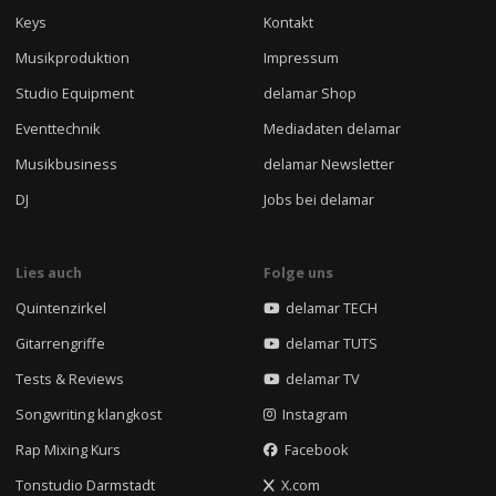
Keys
Kontakt
Musikproduktion
Impressum
Studio Equipment
delamar Shop
Eventtechnik
Mediadaten delamar
Musikbusiness
delamar Newsletter
DJ
Jobs bei delamar
Lies auch
Folge uns
Quintenzirkel
delamar TECH
Gitarrengriffe
delamar TUTS
Tests & Reviews
delamar TV
Songwriting klangkost
Instagram
Rap Mixing Kurs
Facebook
Tonstudio Darmstadt
X.com