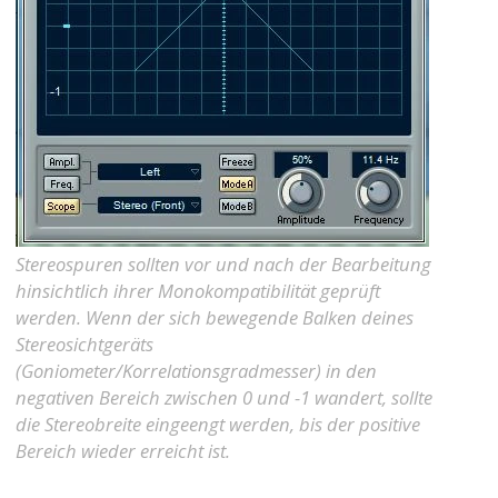
Stereospuren sollten vor und nach der Bearbeitung
hinsichtlich ihrer Monokompatibilität geprüft
werden. Wenn der sich bewegende Balken deines
Stereosichtgeräts
(Goniometer/Korrelationsgradmesser) in den
negativen Bereich zwischen 0 und -1 wandert, sollte
die Stereobreite eingeengt werden, bis der positive
Bereich wieder erreicht ist.