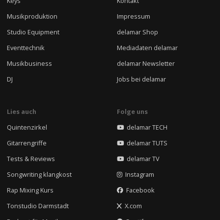
Keys
Kontakt
Musikproduktion
Impressum
Studio Equipment
delamar Shop
Eventtechnik
Mediadaten delamar
Musikbusiness
delamar Newsletter
DJ
Jobs bei delamar
Lies auch
Folge uns
Quintenzirkel
delamar TECH
Gitarrengriffe
delamar TUTS
Tests & Reviews
delamar TV
Songwriting klangkost
Instagram
Rap Mixing Kurs
Facebook
Tonstudio Darmstadt
X.com