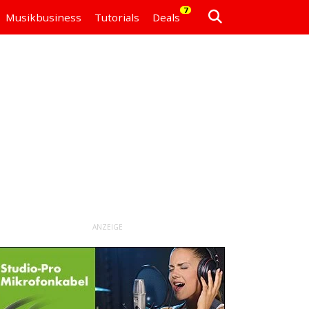
7
Musikbusiness
Tutorials
Deals
ANZEIGE