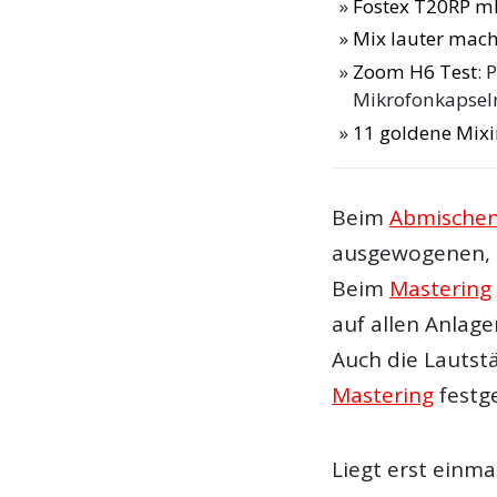
Fostex T20RP m
Mix lauter mac
Zoom H6 Test
: 
Mikrofonkapsel
11 goldene Mixi
Beim
Abmische
ausgewogenen, i
Beim
Mastering
auf allen Anlag
Auch die Lautstä
Mastering
festge
Liegt erst einm