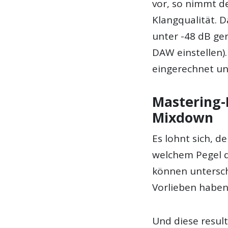
vor, so nimmt de
Klangqualität. D
unter -48 dB gerä
DAW einstellen)
eingerechnet und
Mastering-
Mixdown
Es lohnt sich, d
welchem Pegel d
können untersch
Vorlieben haben
Und diese resul