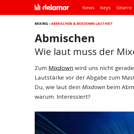
News
Keys
Gitarre
MIXING
›
ABMISCHEN & MIXDOWN LAUTHEIT
Abmischen
Wie laut muss der Mi
Zum
Mixdown
wird uns nicht gerade
Lautstärke vor der Abgabe zum Maste
Du, wie laut dein
Mixdown
beim Abmi
warum. Interessiert?