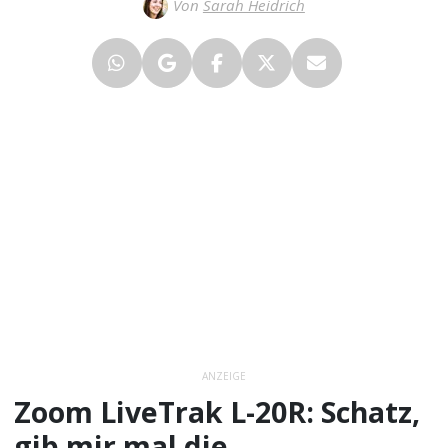
Von
Sarah Heidrich
ANZEIGE
Zoom LiveTrak L-20R: Schatz,
gib mir mal die