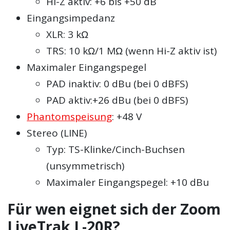
Hi-Z aktiv: +6 bis +50 dB
Eingangsimpedanz
XLR: 3 kΩ
TRS: 10 kΩ/1 MΩ (wenn Hi-Z aktiv ist)
Maximaler Eingangspegel
PAD inaktiv: 0 dBu (bei 0 dBFS)
PAD aktiv:+26 dBu (bei 0 dBFS)
Phantomspeisung
: +48 V
Stereo (LINE)
Typ: TS-Klinke/Cinch-Buchsen
(unsymmetrisch)
Maximaler Eingangspegel: +10 dBu
Für wen eignet sich der Zoom
LiveTrak L-20R?