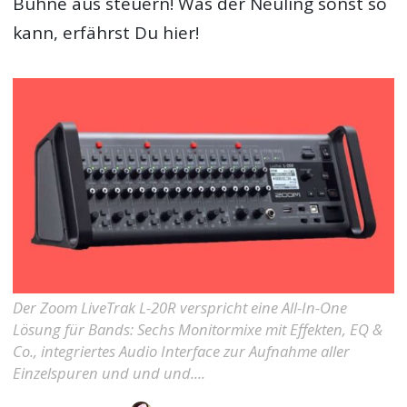
Bühne aus steuern! Was der Neuling sonst so
kann, erfährst Du hier!
Der Zoom LiveTrak L-20R verspricht eine All-In-One
Lösung für Bands: Sechs Monitormixe mit Effekten, EQ &
Co., integriertes Audio Interface zur Aufnahme aller
Einzelspuren und und und....