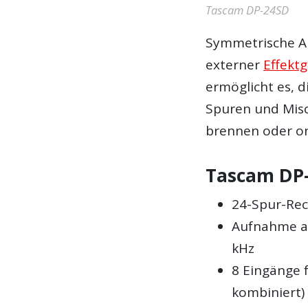
Tascam DP-24SD
Symmetrische A
externer
Effekt
ermöglicht es, 
Spuren und Mis
brennen oder on
Tascam DP-
24-Spur-Rec
Aufnahme auf
kHz
8 Eingänge 
kombiniert)