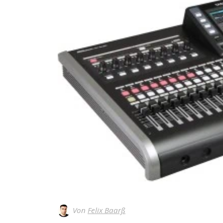
Von
Felix Baarß