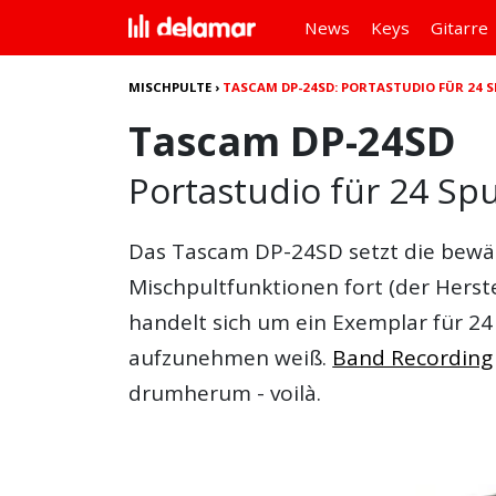
News
Keys
Gitarre
MISCHPULTE
›
TASCAM DP-24SD: PORTASTUDIO FÜR 24 
Tascam DP-24SD
Portastudio für 24 Sp
Das
Tascam DP-24SD
setzt die bew
Mischpultfunktionen fort (der Herste
handelt sich um ein Exemplar für 24 
aufzunehmen weiß.
Band Recording
drumherum - voilà.