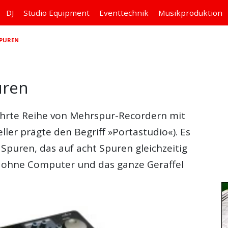
DJ
Studio
Equipment
Eventtechnik
Musikproduktion
SPUREN
uren
ährte Reihe von Mehrspur-Recordern mit
ller prägte den Begriff »Portastudio«). Es
Spuren, das auf acht Spuren gleichzeitig
ohne Computer und das ganze Geraffel