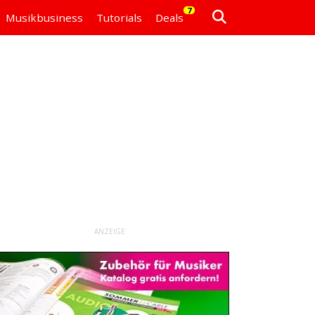
7
Musikbusiness
Tutorials
Deals
ANZEIGE