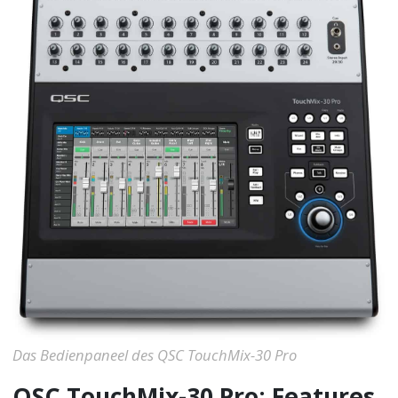
Das Bedienpaneel des QSC TouchMix-30 Pro
QSC TouchMix-30 Pro: Features