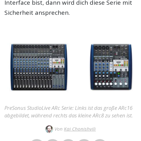
Interface bist, dann wird dich diese Serie mit
Sicherheit ansprechen.
PreSonus StudioLive ARc Serie: Links ist das große ARc16
abgebildet, während rechts das kleine ARc8 zu sehen ist.
Von
Kai Chonishvili