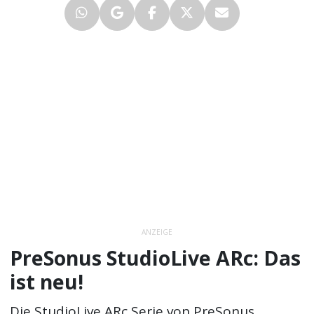
ANZEIGE
PreSonus StudioLive ARc: Das
ist neu!
Die StudioLive ARc Serie von PreSonus