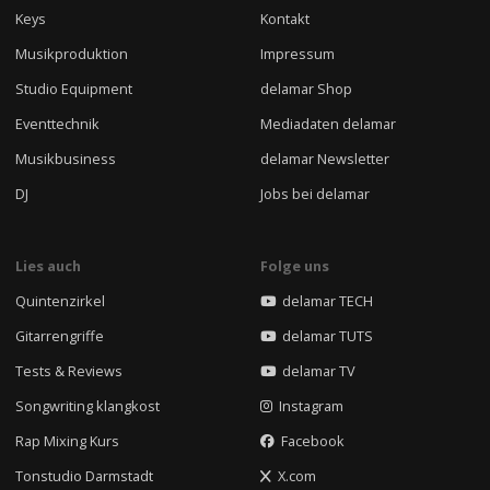
Keys
Kontakt
Musikproduktion
Impressum
Studio Equipment
delamar Shop
Eventtechnik
Mediadaten delamar
Musikbusiness
delamar Newsletter
DJ
Jobs bei delamar
Lies auch
Folge uns
Quintenzirkel
delamar TECH
Gitarrengriffe
delamar TUTS
Tests & Reviews
delamar TV
Songwriting klangkost
Instagram
Rap Mixing Kurs
Facebook
Tonstudio Darmstadt
X.com