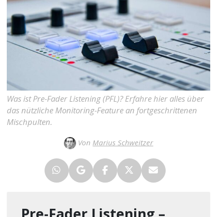
Was ist Pre-Fader Listening (PFL)? Erfahre hier alles über
das nützliche Monitoring-Feature an fortgeschrittenen
Mischpulten.
Von
Marius Schweitzer
Pre-Fader Listening –