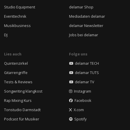
Studio Equipment
delamar Shop
Eventtechnik
Mediadaten delamar
Musikbusiness
delamar Newsletter
DJ
Jobs bei delamar
Lies auch
Folge uns
Quintenzirkel
delamar TECH
Gitarrengriffe
delamar TUTS
Tests & Reviews
delamar TV
Songwriting klangkost
Instagram
Rap Mixing Kurs
Facebook
Tonstudio Darmstadt
X.com
Podcast für Musiker
Spotify