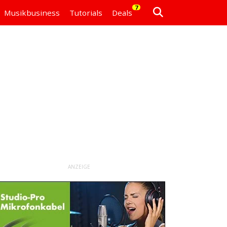
7
Musikbusiness
Tutorials
Deals
ANZEIGE