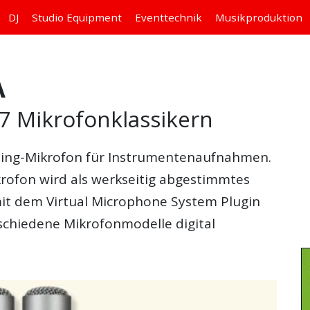
DJ
Studio
Equipment
Eventtechnik
Musikproduktion
A
7 Mikrofonklassikern
ling-Mikrofon für Instrumentenaufnahmen.
fon wird als werkseitig abgestimmtes
mit dem Virtual Microphone System Plugin
schiedene Mikrofonmodelle digital