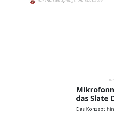
Von
Thorsten Sprengel
am 19.01.2026
ANZ
Mikrofonm
das Slate 
Das Konzept hi