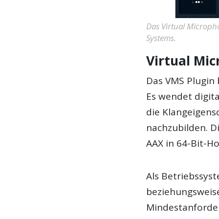
Das Virtual Microph
Systems.
Virtual Mi
Das VMS Plugin 
Es wendet digit
die Klangeigens
nachzubilden. D
AAX in 64-Bit-Ho
Als Betriebssys
beziehungsweise
Mindestanforder