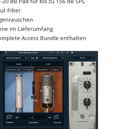
-20 dB Pad für bis zu 156 dB SPL
t Filter
igenrauschen
ene im Lieferumfang
mplete Access Bundle enthalten