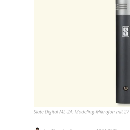
Slate Digital ML-2A: Modeling-Mikrofon mit 27