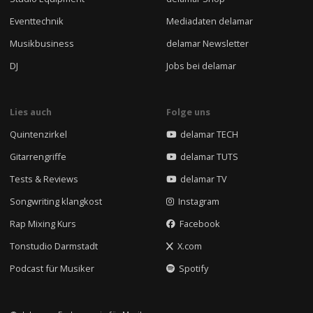
Eventtechnik
Mediadaten delamar
Musikbusiness
delamar Newsletter
DJ
Jobs bei delamar
Lies auch
Folge uns
Quintenzirkel
delamar TECH
Gitarrengriffe
delamar TUTS
Tests & Reviews
delamar TV
Songwriting klangkost
Instagram
Rap Mixing Kurs
Facebook
Tonstudio Darmstadt
X.com
Podcast für Musiker
Spotify