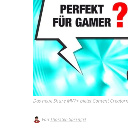
Das neue Shure MV7+ bietet Content Creatorn 
Von
Thorsten Sprengel