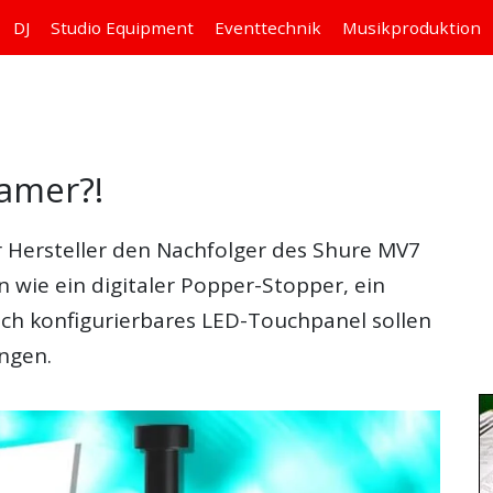
DJ
Studio
Equipment
Eventtechnik
Musikproduktion
amer?!
r Hersteller den Nachfolger des Shure MV7
 wie ein digitaler Popper-Stopper, ein
blich konfigurierbares LED-Touchpanel sollen
ingen.