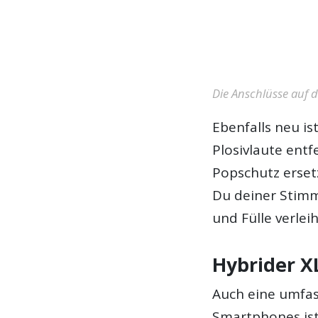
Die Anschlüsse auf d
Ebenfalls neu ist
Plosivlaute ent
Popschutz ersetz
Du deiner Stimm
und Fülle verlei
Hybrider X
Auch eine umfa
Smartphones ist 