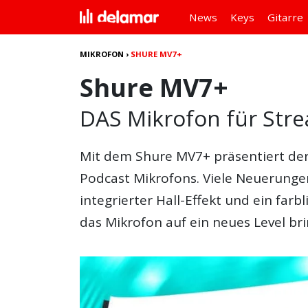
News
Keys
Gitarre
MIKROFON
›
SHURE MV7+
Shure MV7+
DAS Mikrofon für Stre
Mit dem
Shure MV7+
präsentiert de
Podcast Mikrofons. Viele Neuerungen
integrierter Hall-Effekt und ein far
das Mikrofon auf ein neues Level br