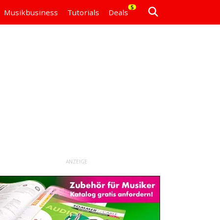
5
Musikbusiness
Tutorials
Deals
ANZEIGE