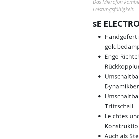
Das Mikrofon kombin
Leistungsfähigkeit.
sE ELECTRO
Handgeferti
goldbedam
Enge Richtc
Rückkopplun
Umschaltbar
Dynamikber
Umschaltbar
Trittschall
Leichtes un
Konstruktio
Auch als Ste