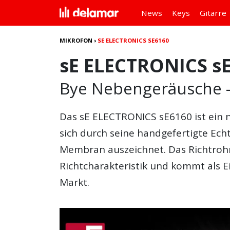
News
Keys
Gitarre
MIKROFON
›
SE ELECTRONICS SE6160
sE ELECTRONICS s
Bye Nebengeräusche – h
Das
sE ELECTRONICS sE6160
ist ein
sich durch seine handgefertigte Ec
Membran auszeichnet. Das Richtrohr
Richtcharakteristik und kommt als E
Markt.