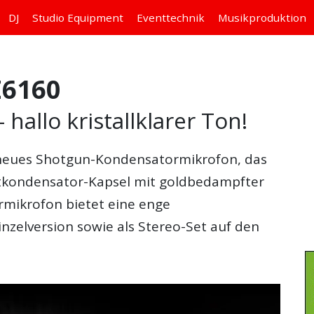
DJ
Studio
Equipment
Eventtechnik
Musikproduktion
E6160
allo kristallklarer Ton!
 neues Shotgun-Kondensatormikrofon, das
htkondensator-Kapsel mit goldbedampfter
mikrofon bietet eine enge
inzelversion sowie als Stereo-Set auf den