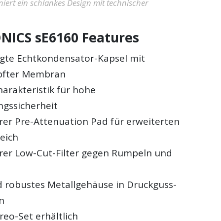
iert ein schlankes Design mit technischer
NICS sE6160 Features
gte Echtkondensator-Kapsel mit
pfter Membran
harakteristik für hohe
gssicherheit
er Pre-Attenuation Pad für erweiterten
eich
er Low-Cut-Filter gegen Rumpeln und
d robustes Metallgehäuse in Druckguss-
n
reo-Set erhältlich