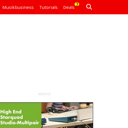
7
Musikbusiness
Tutorials
Deals
ANZEIGE