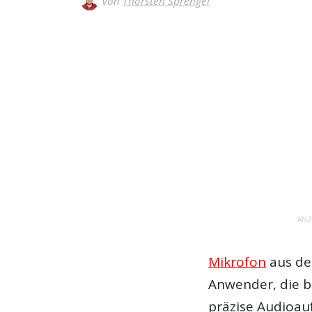
Von
Thorsten Sprengel
ANZ
Mikrofon
aus dem
Anwender, die 
präzise Audioa