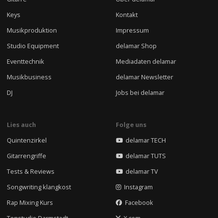
Keys
Kontakt
Musikproduktion
Impressum
Studio Equipment
delamar Shop
Eventtechnik
Mediadaten delamar
Musikbusiness
delamar Newsletter
DJ
Jobs bei delamar
Lies auch
Folge uns
Quintenzirkel
delamar TECH
Gitarrengriffe
delamar TUTS
Tests & Reviews
delamar TV
Songwriting klangkost
Instagram
Rap Mixing Kurs
Facebook
Tonstudio Darmstadt
X.com