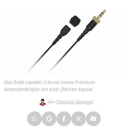
Das Rode Lavalier II ist ein neues Premium-
Ansteckmikrofon mit einer flachen Kapsel.
Von
Thorsten Sprengel