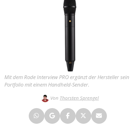
Mit dem Rode Interview PRO ergänzt der Hersteller sein
Portfolio mit einem Handheld-Sender.
Von
Thorsten Sprengel