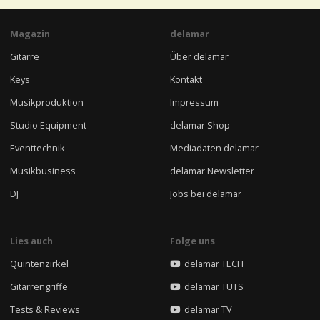
Magazin
delamar
Gitarre
Über delamar
Keys
Kontakt
Musikproduktion
Impressum
Studio Equipment
delamar Shop
Eventtechnik
Mediadaten delamar
Musikbusiness
delamar Newsletter
DJ
Jobs bei delamar
Lies auch
Folge uns
Quintenzirkel
delamar TECH
Gitarrengriffe
delamar TUTS
Tests & Reviews
delamar TV