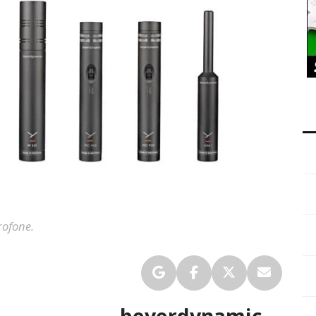
rofone.
beyerdynamic