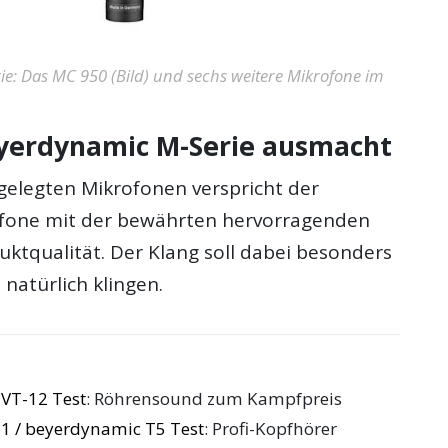
e: Das MC 950 (Bild) und sechs weitere Mikrofone im
yerdynamic M-Serie ausmacht
gelegten Mikrofonen verspricht der
ofone mit der bewährten hervorragenden
uktqualität. Der Klang soll dabei besonders
natürlich klingen.
 VT-12 Test
: Röhrensound zum Kampfpreis
1 / beyerdynamic T5 Test
: Profi-Kopfhörer