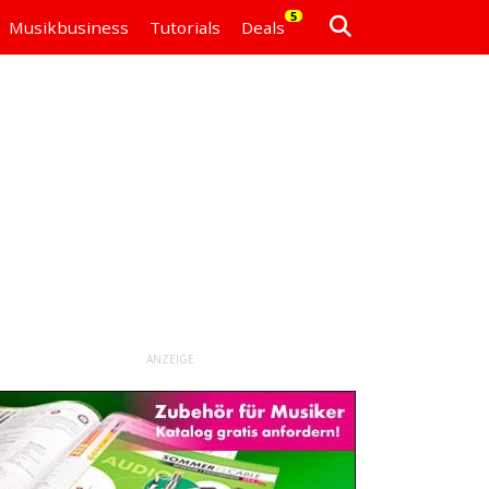
5
Musikbusiness
Tutorials
Deals
ANZEIGE