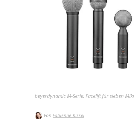
beyerdynamic M-Serie: Facelift für sieben Mik
Von
Fabienne Kissel