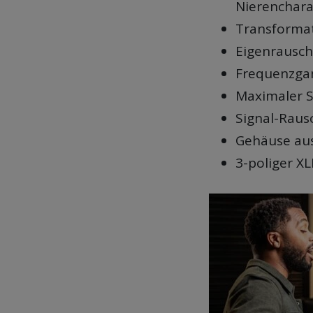
Nierenchara
Transformat
Eigenrausch
Frequenzgan
Maximaler S
Signal-Raus
Gehäuse aus
3-poliger X