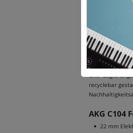
AKG C104 Test
:
AKG C114 Test
:
AKG C151 Test
:
AKG K52 Test
: 
AKG Ara Test
: F
Das Gehäuse bes
und -Legierunge
recyclebar gest
Nachhaltigkeits
AKG C104 F
22 mm Elek