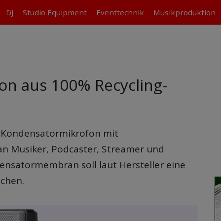
DJ
Studio
Equipment
Eventtechnik
Musikproduktion
n aus 100% Recycling-
-Kondensatormikrofon mit
h an Musiker, Podcaster, Streamer und
nsatormembran soll laut Hersteller eine
ichen.