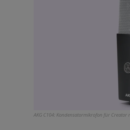
AKG C104: Kondensatormikrofon für Creator