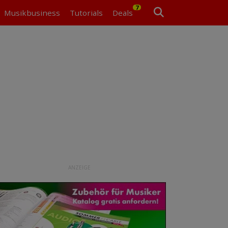
7
Musikbusiness
Tutorials
Deals
ANZEIGE