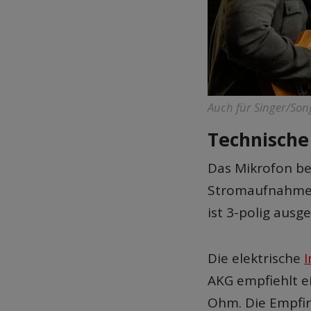
Auch für Singer/Song
Technische
Das Mikrofon be
Stromaufnahme l
ist 3-polig ausge
Die elektrische
AKG empfiehlt e
Ohm. Die Empfind