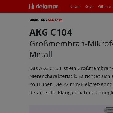
News
Keys
Gitarre
MIKROFON
›
AKG C104
AKG C104
Großmembran-Mikrofo
Metall
Das
AKG C104
ist ein Großmembran
Nierencharakteristik. Es richtet sic
YouTuber. Die 22 mm-Elektret-Konde
detailreiche Klangaufnahme ermögl