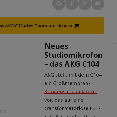
 das AKG C104 bei Thomann sichern
Neues
Studiomikrofon
– das AKG C104
AKG stellt mit dem C104
ein Großmembran-
Kondensatormikrofon
vor, das auf eine
transformatorlose FET-
EIGE
Schaltung setzt. Diese