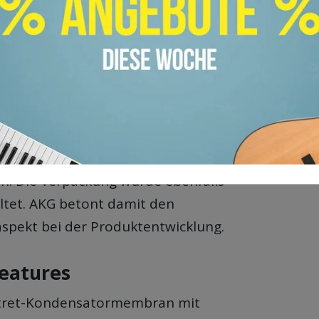
 Günstiges Mikrofon im Check
 Kondensatormikrofon für Einsteiger & mehr
 Der Budget-Hit der Kleinmembran-Mikrofone
Homestudio-Geheimtipp für unter 50€?
lexibles Kondensator-Mikrofon
teht aus 100 % recycelten PIR-Metallen
n. Die Verpackung wurde ebenfalls
altet. AKG betont damit den
aspekt bei der Produktentwicklung.
eatures
tret-Kondensatormembran mit