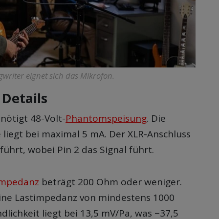
writer eignet sich das Mikrofon.
 Details
nötigt 48-Volt-
Phantomspeisung
. Die
iegt bei maximal 5 mA. Der XLR-Anschluss
führt, wobei Pin 2 das Signal führt.
Impedanz
beträgt 200 Ohm oder weniger.
ine Lastimpedanz von mindestens 1000
lichkeit liegt bei 13,5 mV/Pa, was −37,5