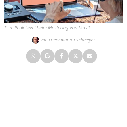
True Peak Level beim Mastering von Musik
Von
Friedemann Tischmeyer