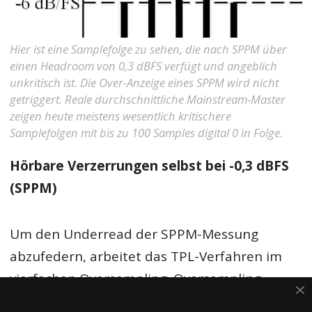
Hier ist eine Samplefolge zu sehen, die nach SPPM über
einen Headroom von 0,3 dBFS verfügt und angeblich
unkritisch ist. Die Over-Anzeige eines SPPM wird nicht
getriggert. Reale durchschnittliche Mainstream-Master
zeigen heute meistens wesentlich kritischere
Samplefolgen mit bis zu 100 Samples digital 0 in Folge.
Hörbare Verzerrungen selbst bei -0,3 dBFS
(SPPM)
Um den Underread der SPPM-Messung
abzufedern, arbeitet das TPL-Verfahren im
vierfachen Oversampling. Oversampling
bedeutet Verdoppelung der Samplefrequenz.