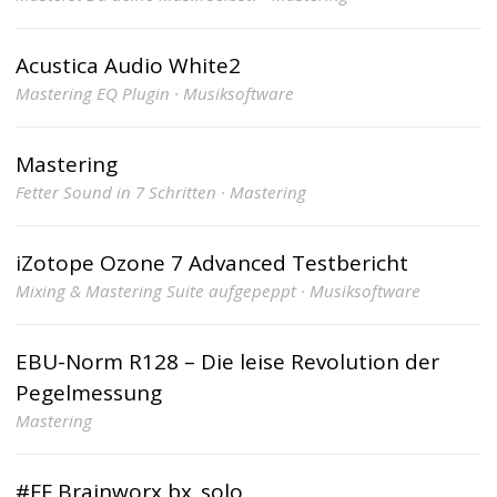
Acustica Audio White2
Mastering EQ Plugin · Musiksoftware
Mastering
Fetter Sound in 7 Schritten · Mastering
iZotope Ozone 7 Advanced Testbericht
Mixing & Mastering Suite aufgepeppt · Musiksoftware
EBU-Norm R128 – Die leise Revolution der
Pegelmessung
Mastering
#FF Brainworx bx_solo