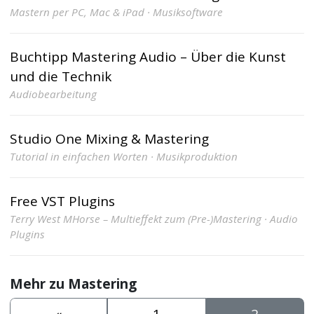
Mastern per PC, Mac & iPad · Musiksoftware
Buchtipp Mastering Audio – Über die Kunst
und die Technik
Audiobearbeitung
Studio One Mixing & Mastering
Tutorial in einfachen Worten · Musikproduktion
Free VST Plugins
Terry West MHorse – Multieffekt zum (Pre-)Mastering · Audio
Plugins
Mehr zu Mastering
«
1
2