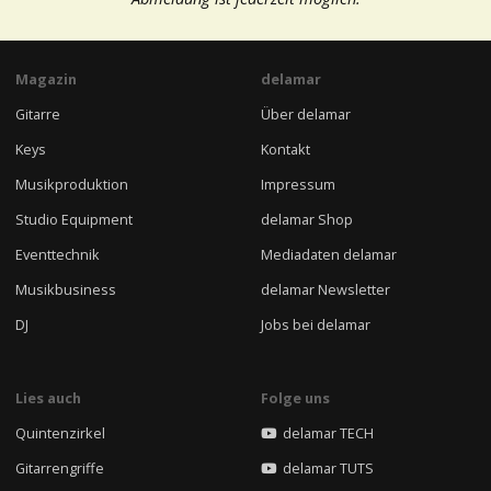
Magazin
delamar
Gitarre
Über delamar
Keys
Kontakt
Musikproduktion
Impressum
Studio Equipment
delamar Shop
Eventtechnik
Mediadaten delamar
Musikbusiness
delamar Newsletter
DJ
Jobs bei delamar
Lies auch
Folge uns
Quintenzirkel
delamar TECH
Gitarrengriffe
delamar TUTS