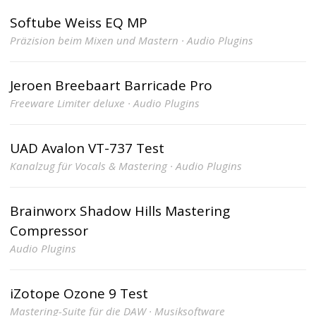
Softube Weiss EQ MP
Präzision beim Mixen und Mastern · Audio Plugins
Jeroen Breebaart Barricade Pro
Freeware Limiter deluxe · Audio Plugins
UAD Avalon VT-737 Test
Kanalzug für Vocals & Mastering · Audio Plugins
Brainworx Shadow Hills Mastering
Compressor
Audio Plugins
iZotope Ozone 9 Test
Mastering-Suite für die DAW · Musiksoftware