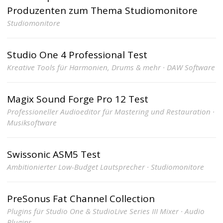
Produzenten zum Thema Studiomonitore
Studiomonitore
Studio One 4 Professional Test
Kreative Tools für Harmonien, Drums & mehr · DAW Software
Magix Sound Forge Pro 12 Test
Professioneller Audioeditor für Mastering und Restauration ·
Musiksoftware
Swissonic ASM5 Test
Ambitionierter Low-Budget Lautsprecher · Studiomonitore
PreSonus Fat Channel Collection
Plugins für Studio One & StudioLive Series III Mixer · Audio
Plugins