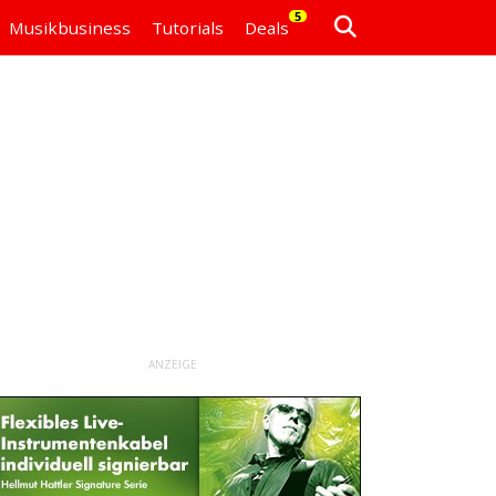
5
Musikbusiness
Tutorials
Deals
ANZEIGE