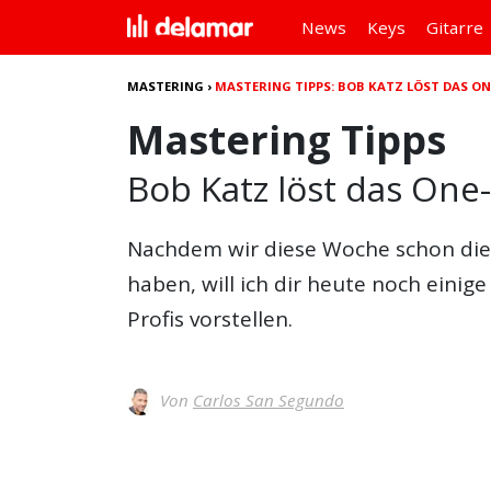
News
Keys
Gitarre
MASTERING
›
MASTERING TIPPS: BOB KATZ LÖST DAS O
Mastering Tipps
Bob Katz löst das One
Nachdem wir diese Woche schon di
haben, will ich dir heute noch einige
Profis vorstellen.
Von
Carlos San Segundo