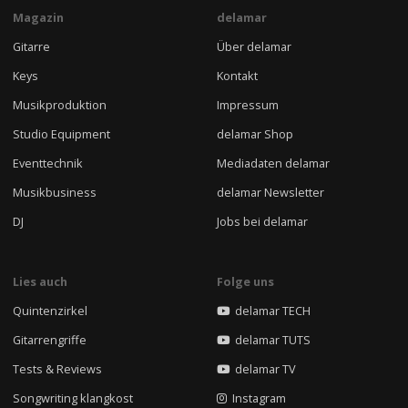
Magazin
delamar
Gitarre
Über delamar
Keys
Kontakt
Musikproduktion
Impressum
Studio Equipment
delamar Shop
Eventtechnik
Mediadaten delamar
Musikbusiness
delamar Newsletter
DJ
Jobs bei delamar
Lies auch
Folge uns
Quintenzirkel
delamar TECH
Gitarrengriffe
delamar TUTS
Tests & Reviews
delamar TV
Songwriting klangkost
Instagram