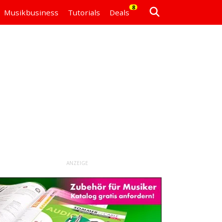
8
Musikbusiness
Tutorials
Deals
ANZEIGE