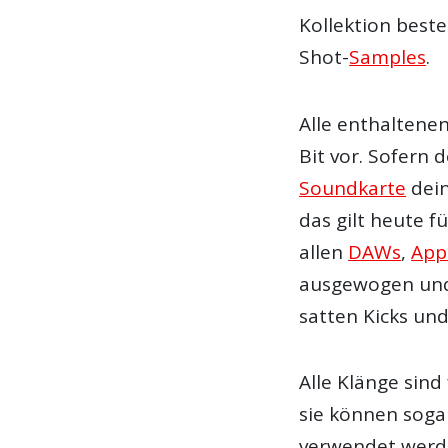
Kollektion best
Shot-
Samples
.
Alle enthaltenen
Bit vor. Sofern 
Soundkarte
dei
das gilt heute fü
allen
DAWs
,
App
ausgewogen und 
satten Kicks und
Alle Klänge sin
sie können soga
verwendet werd