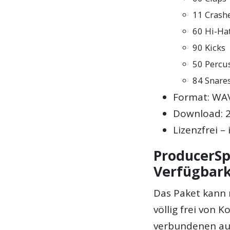
11 Crash
60 Hi-Ha
90 Kicks
50 Percu
84 Snare
Format: WAV
Download: 2
Lizenzfrei 
ProducerSp
Verfügbark
Das Paket kann 
völlig frei von
verbundenen au