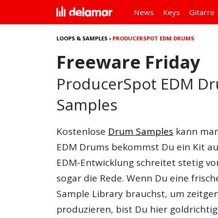
News
Keys
Gitarre
LOOPS & SAMPLES
›
PRODUCERSPOT EDM DRUMS
Freeware Friday
ProducerSpot EDM Dr
Samples
Kostenlose
Drum Samples
kann man
EDM Drums
bekommst Du ein Kit aus
EDM-Entwicklung schreitet stetig vo
sogar die Rede. Wenn Du eine frisc
Sample Library brauchst, um zeitge
produzieren, bist Du hier goldrichtig