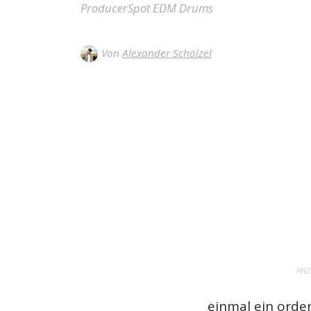
ProducerSpot EDM Drums
Von
Alexander Schölzel
ANZ
einmal ein orde