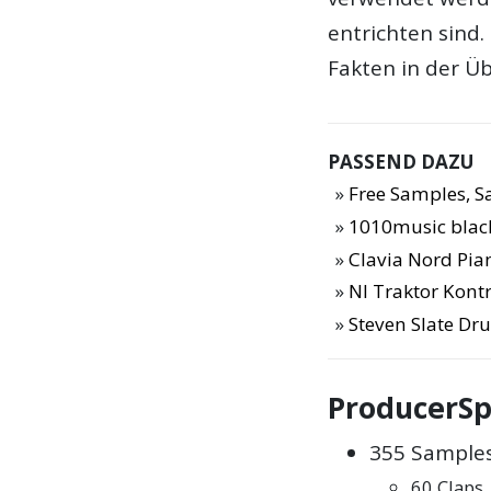
entrichten sind.
Fakten in der Üb
PASSEND DAZU
Free Samples, 
1010music blac
Clavia Nord Pia
NI Traktor Kontr
Steven Slate Dr
ProducerSp
355 Samples
60 Claps