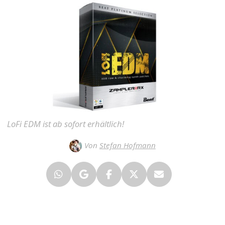
LoFi EDM ist ab sofort erhältlich!
Von
Stefan Hofmann