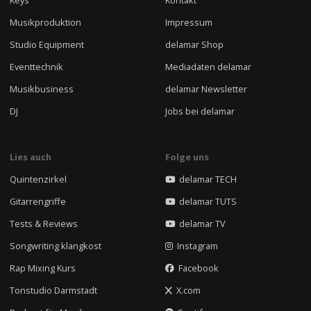
Keys
Kontakt
Musikproduktion
Impressum
Studio Equipment
delamar Shop
Eventtechnik
Mediadaten delamar
Musikbusiness
delamar Newsletter
DJ
Jobs bei delamar
Lies auch
Folge uns
Quintenzirkel
delamar TECH
Gitarrengriffe
delamar TUTS
Tests & Reviews
delamar TV
Songwriting klangkost
Instagram
Rap Mixing Kurs
Facebook
Tonstudio Darmstadt
X.com