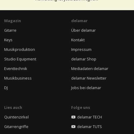
Magazin
delamar
Gitarre
Über delamar
Keys
Kontakt
Musikproduktion
Impressum
Studio Equipment
delamar Shop
Eventtechnik
Mediadaten delamar
Musikbusiness
delamar Newsletter
DJ
Jobs bei delamar
Lies auch
Folge uns
Quintenzirkel
delamar TECH
Gitarrengriffe
delamar TUTS