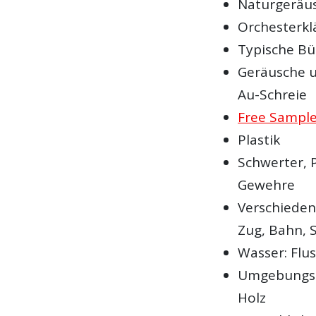
Naturgeräu
Orchesterkl
Typische B
Geräusche 
Au-Schreie
Free Sample
Plastik
Schwerter, 
Gewehre
Verschieden
Zug, Bahn, 
Wasser: Flus
Umgebungsg
Holz