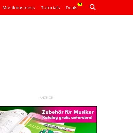
7
Musikbusiness
Tutorials
Deals
ANZEIGE