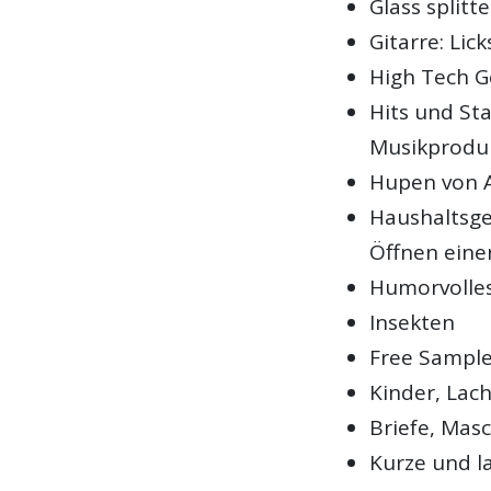
Glass splitt
Gitarre: Lic
High Tech Ge
Hits und Sta
Musikprodu
Hupen von A
Haushaltsge
Öffnen eine
Humorvolle
Insekten
Free Sampl
Kinder, Lac
Briefe, Mas
Kurze und l