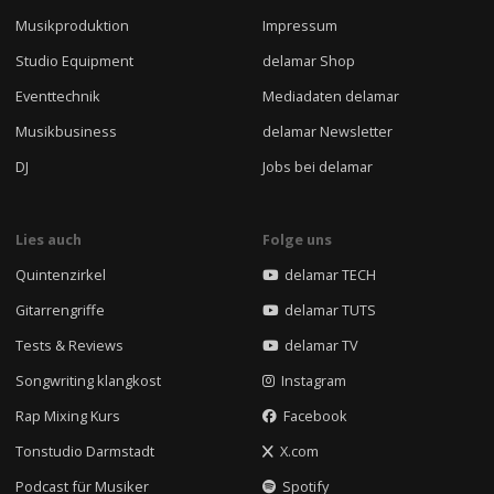
Musikproduktion
Impressum
Studio Equipment
delamar Shop
Eventtechnik
Mediadaten delamar
Musikbusiness
delamar Newsletter
DJ
Jobs bei delamar
Lies auch
Folge uns
Quintenzirkel
delamar TECH
Gitarrengriffe
delamar TUTS
Tests & Reviews
delamar TV
Songwriting klangkost
Instagram
Rap Mixing Kurs
Facebook
Tonstudio Darmstadt
X.com
Podcast für Musiker
Spotify