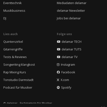
Eventtechnik
Mediadaten delamar
Musikbusiness
delamar Newsletter
DJ
Jobs bei delamar
Lies auch
Folge uns
Quintenzirkel
delamar TECH
Gitarrengriffe
delamar TUTS
Tests & Reviews
delamar TV
Songwriting klangkost
Instagram
Rap Mixing Kurs
Facebook
Tonstudio Darmstadt
X.com
Podcast für Musiker
Spotify
© delamar - Fachmagazin für Musiker