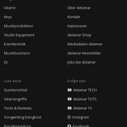
Gitarre
Über delamar
Keys
Kontakt
Musikproduktion
Impressum
Studio Equipment
delamar Shop
Eventtechnik
Mediadaten delamar
Musikbusiness
delamar Newsletter
DJ
Jobs bei delamar
Lies auch
Folge uns
Quintenzirkel
delamar TECH
Gitarrengriffe
delamar TUTS
Tests & Reviews
delamar TV
Songwriting klangkost
Instagram
Rap Mixing Kurs
Facebook