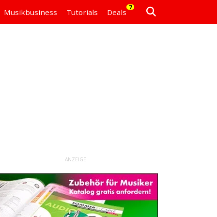
7
Musikbusiness
Tutorials
Deals
ANZEIGE