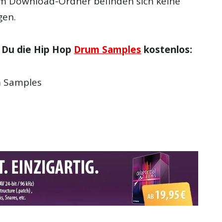
m Download-Ordner befinden sich keine
gen.
Du die
Hip Hop
Drum Samples
kostenlos
:
m Samples