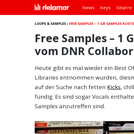
News
Keys
Gitarre
LOOPS & SAMPLES
›
FREE SAMPLES – 1 GB SAMPLES KOS
Free Samples – 1 
vom DNR Collabor
Heute gibt es mal wieder ein Best O
Libraries entnommen wurden, diesma
auf der Suche nach fetten
Kicks
, chi
fündig. Es sind sogar Vocals enthalte
Samples anzutreffen sind.