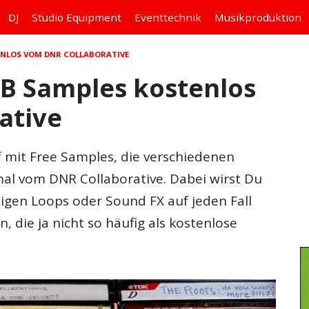
DJ
Studio
Equipment
Eventtechnik
Musikproduktion
TENLOS VOM DNR COLLABORATIVE
GB Samples kostenlos
ative
f mit
Free Samples
, die verschiedenen
l vom DNR Collaborative. Dabei wirst Du
lligen Loops oder Sound FX auf jeden Fall
n, die ja nicht so häufig als kostenlose