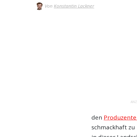
Von
Konstantin Lackner
ANZ
den
Produzente
schmackhaft zu 
in dieser Landsc