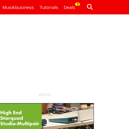
7
Musikbusiness
Tutorials
Deals
ANZEIGE