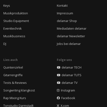
Keys
Kontakt
Musikproduktion
Impressum
Studio Equipment
delamar Shop
Eventtechnik
Mediadaten delamar
Musikbusiness
delamar Newsletter
DJ
Jobs bei delamar
Lies auch
Folge uns
Quintenzirkel
delamar TECH
Gitarrengriffe
delamar TUTS
Tests & Reviews
delamar TV
Songwriting klangkost
Instagram
Rap Mixing Kurs
Facebook
Tonstudio Darmstadt
X.com