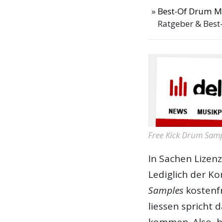
Best-Of Drum M
Ratgeber & Best
Free Kick Drum Sam
In Sachen Lizenz
Lediglich der K
Samples
kostenfr
liessen spricht 
kommen. Also, hi