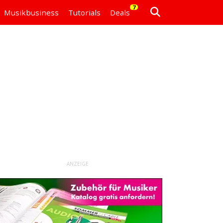
7
Musikbusiness
Tutorials
Deals
ANZEIGE