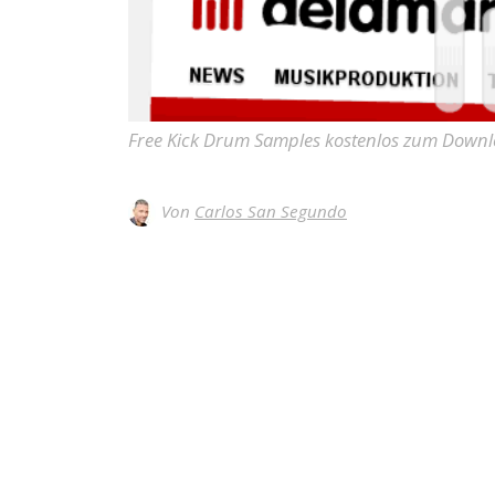
Free Kick Drum Samples kostenlos zum Downl
Von
Carlos San Segundo