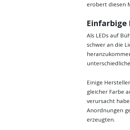
erobert diesen 
Einfarbige
Als LEDs auf Bü
schwer an die L
heranzukommen. 
unterschiedlich
Einige Herstelle
gleicher Farbe a
verursacht haben
Anordnungen gew
erzeugten.