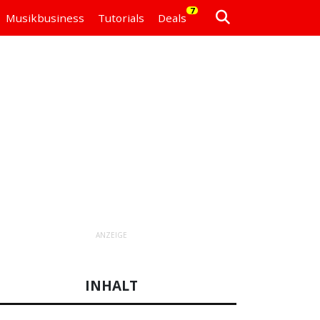
7
Musikbusiness
Tutorials
Deals
ANZEIGE
INHALT