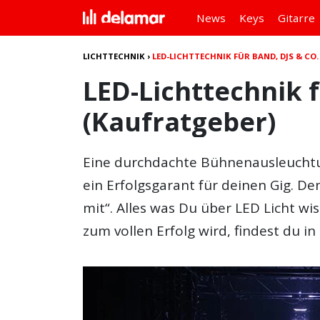
News
Keys
Gitarre
LICHTTECHNIK
›
LED-LICHTTECHNIK FÜR BAND, DJS & CO.
LED-Lichttechnik 
(Kaufratgeber)
Eine durchdachte Bühnenausleuchtun
ein Erfolgsgarant für deinen Gig. Den
mit“. Alles was Du über LED Licht w
zum vollen Erfolg wird, findest du i