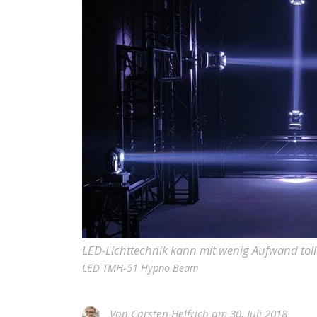
LED-Lichttechnik kann mit wenig Aufwand toll
LED TMH-51 Hypno Beam
Von
Carsten Helfrich
am 30. Juli 2018