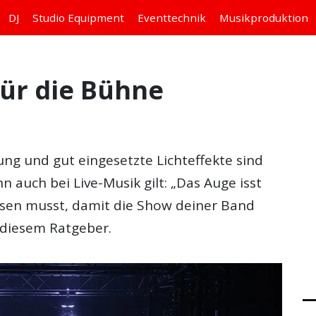
DJ
Studio
Equipment
Eventtechnik
Musikproduktion
für die Bühne
g und gut eingesetzte Lichteffekte sind
n auch bei Live-Musik gilt: „Das Auge isst
issen musst, damit die Show deiner Band
n diesem Ratgeber.