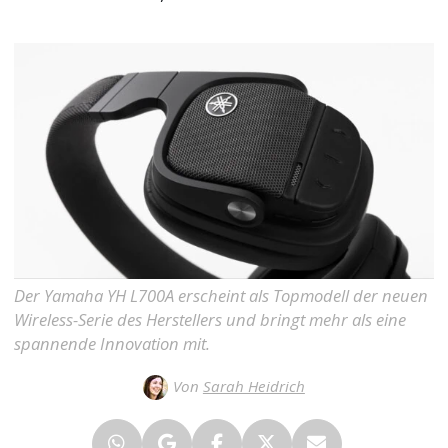
Der Yamaha YH L700A erscheint als Topmodell der neuen
Wireless-Serie des Herstellers und bringt mehr als eine
spannende Innovation mit.
Von
Sarah Heidrich