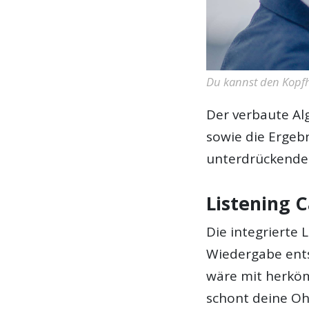
Du kannst den Kopfh
Der verbaute A
sowie die Ergebn
unterdrückende
Listening 
Die integrierte 
Wiedergabe ents
wäre mit herköm
schont deine Oh