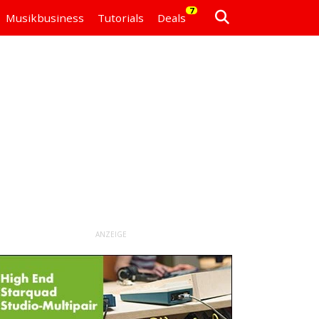
7
Musikbusiness
Tutorials
Deals
ANZEIGE