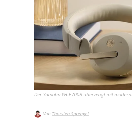
Der Yamaha YH-E700B überzeugt mit modernen
Von
Thorsten Sprengel