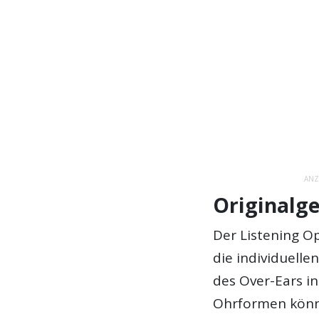
ANZ
Originalg
Der Listening O
die individuell
des Over-Ears i
Ohrformen könn