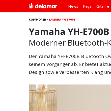
News
Keys
Gitarre
KOPFHÖRER
›
YAMAHA YH-E700B
Yamaha YH-E700B
Moderner Bluetooth-
Der
Yamaha YH-E700B
Bluetooth Ove
seinem Vorgänger ab. Er bietet aktu
Design sowie verbesserten Klang un