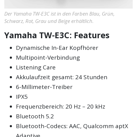
Der Yamaha TW-E3C ist in den Farben Blau, Grün,
Schwarz, Rot, Grau und Beige erhältlich.
Yamaha TW-E3C: Features
Dynamische In-Ear Kopfhörer
Multipoint-Verbindung
Listening Care
Akkulaufzeit gesamt: 24 Stunden
6-Millimeter-Treiber
IPX5
Frequenzbereich: 20 Hz – 20 kHz
Bluetooth 5.2
Bluetooth-Codecs: AAC, Qualcomm aptX
Adaptive